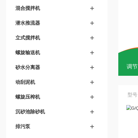
混合搅拌机
潜水推流器
立式搅拌机
螺旋输送机
调节
砂水分离器
动刮泥机
型号：
螺旋压榨机
沉砂池除砂机
排污泵