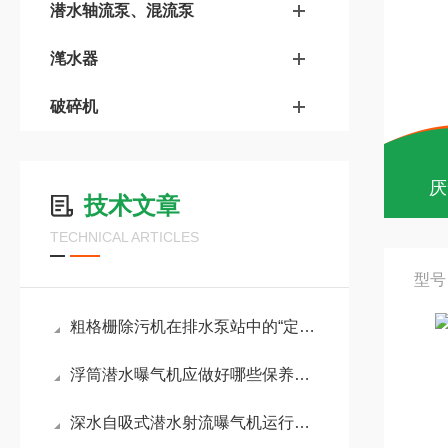
潜水轴流泵、混流泵
滗水器
破碎机
厌
技术文章
TECHNICAL ARTICLES
型号：
粗格栅除污机在排水泵站中的“定海神针”作用
浮筒潜水曝气机应做好哪些保养工作？
深水自吸式潜水射流曝气机运行噪音异常？气蚀现象判断与处理