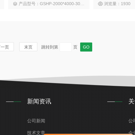
产品型号：GSHP-2000*4000-30*8-75°
浏览量：1930
下一页
末页
跳转到第
页
新闻资讯
关
公司新闻
公
技术文章
企