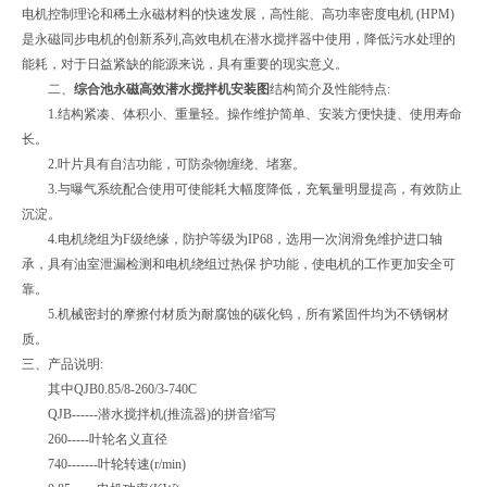
电机控制理论和稀土永磁材料的快速发展，高性能、高功率密度电机 (HPM)
是永磁同步电机的创新系列,高效电机在潜水搅拌器中使用，降低污水处理的
能耗，对于日益紧缺的能源来说，具有重要的现实意义。
二、
综合池永磁高效潜水搅拌机安装图
结构简介及性能特点:
1.结构紧凑、体积小、重量轻。操作维护简单、安装方便快捷、使用寿命
长。
2.叶片具有自洁功能，可防杂物缠绕、堵塞。
3.与曝气系统配合使用可使能耗大幅度降低，充氧量明显提高，有效防止
沉淀。
4.电机绕组为F级绝缘，防护等级为IP68，选用一次润滑免维护进口轴
承，具有油室泄漏检测和电机绕组过热保 护功能，使电机的工作更加安全可
靠。
5.机械密封的摩擦付材质为耐腐蚀的碳化钨，所有紧固件均为不锈钢材
质。
三、产品说明:
其中QJB0.85/8-260/3-740C
QJB------潜水搅拌机(推流器)的拼音缩写
260-----叶轮名义直径
740-------叶轮转速(r/min)