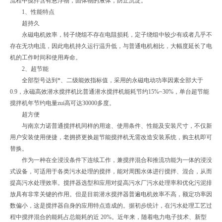
流程中搅拌含有悬浮物，固体物的液体，防止沉淀。
1、性能特点
超持久
永磁电机效率，转子绕组不存在电阻损耗，定子绕组中较少有或者几乎不
存在无功电流，因此电机持久运行温升低，与普通电机相比，大幅度延长了电
机的工作时间和使用寿命。
2、超节能
全部型号达到*、二级能效指标值，采用的永磁电动功率因素全部大于
0.9，永磁高效潜水搅拌机比普通潜水搅拌机能耗节约15%~30%，单台超节能
搅拌机年节约电量zui高可达30000多度。
超方便
与南京力诺普通搅拌机同样的用途、使用条件、性能及安装尺寸，不仅新
用户安装使用便捷，老拥挤更换超节能搅拌机无需改造安装系统，购主机即可
替换。
作为一种在全浸没条件下连续工作，兼搅拌混合和推流功能为一体的浸没
式设备，可适用于各类污水处理的搅拌，能对周围水体进行搅拌、混合，从而
提高污水处理效率。搅拌器选型和应用对提高污水厂污水处理率和优化污泥排
放具有非常关键的作用。但是目前潜水搅拌器普遍电机效率不高，额定功率因
数偏小，这是搅拌器自身的应用特点造成的。据初步统计，在污水处理工艺过
程中搅拌混合的能耗占总能耗的近 20%。近年来，随着电力电子技术、新型