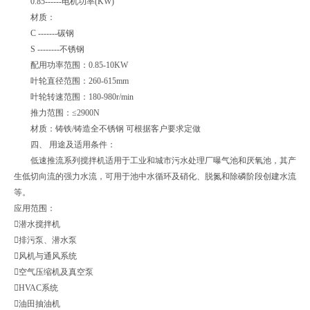
0.85------电机功率(KW)
材质：
C -------碳钢
S --------不锈钢
配用功率范围：0.85-10KW
叶轮直径范围：260-615mm
叶轮转速范围：180-980r/min
推力范围：≤2900N
材质：铸铁/铸造全不锈钢 可根据客户要求定做
四、 用途及适用条件：
低速推流系列搅拌机适用于工业和城市污水处理厂曝气池和厌氧池，其产
生低切向流的强力水流，可用于池中水循环及硝化、脱氮和除磷阶段创建水流
等。
应用范围：
潜水搅拌机
排污泵、潜水泵
风机与通风系统
空气压缩机及真空泵
HVAC系统
油田抽油机