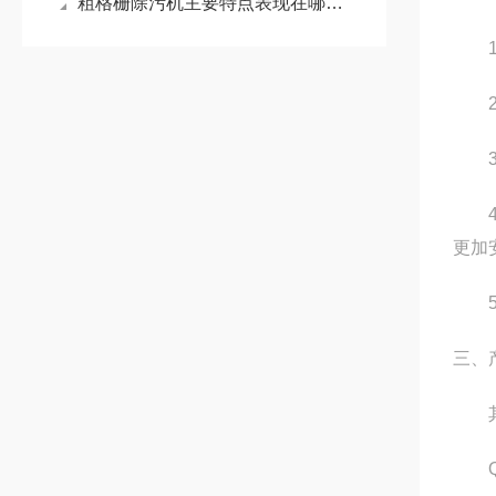
粗格栅除污机主要特点表现在哪些方面？
1.
2.
3.
4.
更加
5.
三、
其中Q
QJB