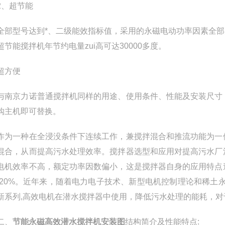
、超节能
型号达到*、二级能效指标值，采用的永磁电动功率因素全部大于
超节能搅拌机年节约电量zui高可达30000多度。
方便
京力诺普通搅拌机同样的用途、使用条件、性能及安装尺寸，
购主机即可替换。
一种在全浸没条件下连续工作，兼搅拌混合和推流功能为一体
混合，从而提高污水处理效率。搅拌器选型和应用对提高污水厂
电机效率不高，额定功率因数偏小，这是搅拌器自身的应用特点
 20%。近年来，随着电力电子技术、新型电机控制理论和稀土永
新系列,高效电机在潜水搅拌器中使用，降低污水处理的能耗，
、
节能永磁高效潜水搅拌机安装图
结构简介及性能特点: