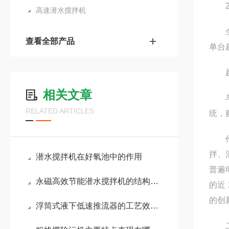
2
高速潜水搅拌机
全部
查看全部产品
单台
超
相关文章
与南
RELATED ARTICLES
统，
作为
拌、
潜水搅拌机在好氧池中的作用
普遍
永磁高效节能潜水搅拌机的结构与性能特点
的近
的创
浮筒式液下低速推流器的工艺效果优势明显
二