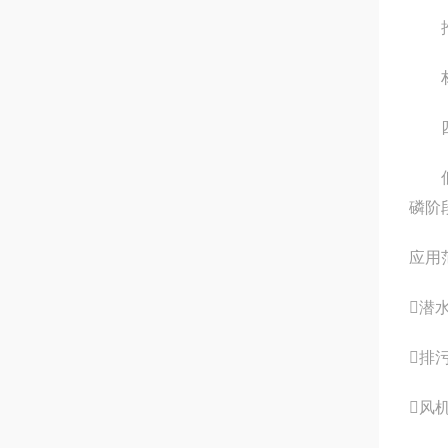
推力
材质
四、
低速
磷阶
应用
潜
排
风