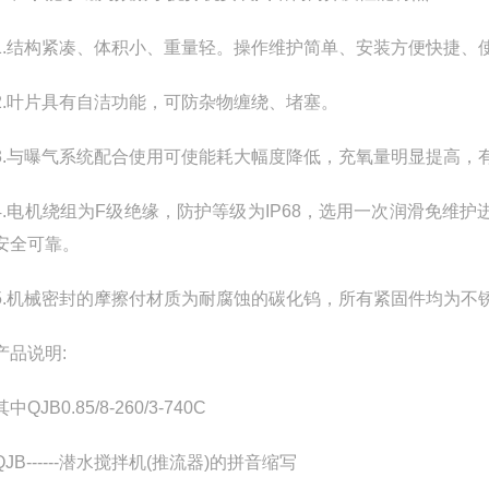
结构紧凑、体积小、重量轻。操作维护简单、安装方便快捷、
叶片具有自洁功能，可防杂物缠绕、堵塞。
与曝气系统配合使用可使能耗大幅度降低，充氧量明显提高，
电机绕组为F级绝缘，防护等级为IP68，选用一次润滑免维护
安全可靠。
机械密封的摩擦付材质为耐腐蚀的碳化钨，所有紧固件均为不
产品说明:
JB0.85/8-260/3-740C
------潜水搅拌机(推流器)的拼音缩写