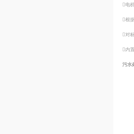
电
根
对
内
污水