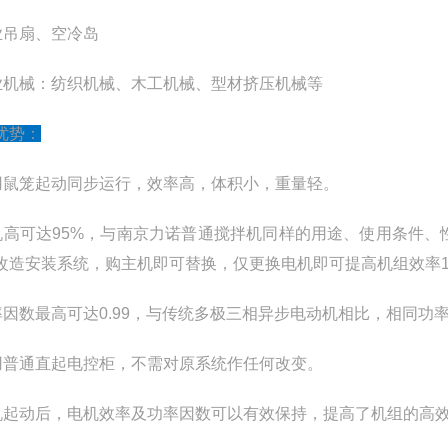
业吊扇、空冷岛
业机械：纺织机械、木工机械、型材挤压机械等
优势：
用鼠笼起动同步运行，效率高，体积小，重量轻。
机高可达95%，与南京力诺普通搅拌机同样的用途、使用条件
改造安装系统，购主机即可替换，仅更换电机即可提高机组效率10
率因数最高可达0.99，与传统多极三相异步电动机相比，相同
用普通直起电控柜，不需对原系统作任何改变。
机起动后，电机效率及功率因数可以有效保持，提高了机组的高