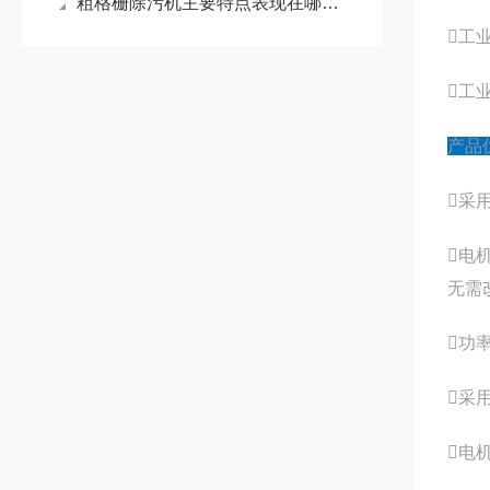
粗格栅除污机主要特点表现在哪些方面？
工
工
产品
采
电
无需
功
采
电