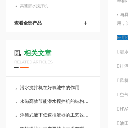
率输
高速潜水搅拌机
• 
查看全部产品
用，
应用
相关文章
潜
RELATED ARTICLES
排
风
潜水搅拌机在好氧池中的作用
空
永磁高效节能潜水搅拌机的结构与性能特点
HV
浮筒式液下低速推流器的工艺效果优势明显
油