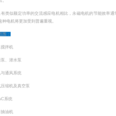
出。
与具有类似额定功率的交流感应电机相比，永磁电机的节能效率通
这种电机将更加受到普遍重视。
范围：
水搅拌机
污泵、潜水泵
机与通风系统
气压缩机及真空泵
AC系统
田抽油机