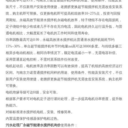
电机效率可达95%，与南京力诺普通搅拌机同样的用途、使用条件、性能及安
装尺寸，不仅新用户安装使用便捷，老拥挤更换超节能搅拌机无需改造安装系
统，购主机即可替换。仅更换电机即可提高机组效率10~25%点，投资与回报
周期短。永磁高效节能潜水搅拌机永磁电机效率，转子绕组不存在电阻损耗，
定子绕组中较少有或者几乎不存在无功电流，因此电机持久运行温升低，与普
通电机相比，大幅度延长了电机的工作时间和使用寿命。
功率因数最高可达0.99，永磁高效潜水搅拌机比普通潜水搅拌机能耗节约
15%~30%，单台超节能搅拌机年节约电量zui高可达30000多度。与传统多极三
相异步电动机相比，相同功率情况下，额定电流减小一半，无需电容补偿。
采用普通直起电控柜，不需对原系统作任何改变。
电机起动后，电机效率及功率因数可以有效保持，提高了机组的高效经济运行
区间。与南京力诺普通搅拌机同样的用途、使用条件、性能及安装尺寸，不仅
新用户安装使用便捷，老拥挤更换超节能搅拌机无需改造安装系统，购主机即
可替换。
电机绝缘等级可达H级，安全可靠。
根据客户要求可对电机定子进行灌封处理，进一步提高电机功率密度，提升散
热能力。
对标标准潜水搅拌机电机，安装、维修简单。
内置温度保护传感器保护电机过热。
污水处理厂永磁节能潜水搅拌机询价
使用条件：