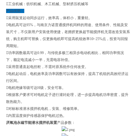
工业机械：纺织机械、木工机械、型材挤压机械等
产品优势：
采用鼠笼起动同步运行，效率高，体积小，重量轻。
电机高可达95%，与南京力诺普通搅拌机同样的用途、使用条件、性能及安
装尺寸，不仅新用户安装使用便捷，老拥挤更换超节能搅拌机无需改造安装系
统，购主机即可替换，仅更换电机即可提高机组效率10~25%点，投资与回报
周期短。
功率因数最高可达0.99，与传统多极三相异步电动机相比，相同功率情况
下，额定电流减小一半，无需电容补偿。
采用普通直起电控柜，不需对原系统作任何改变。
电机起动后，电机效率及功率因数可以有效保持，提高了机组的高效经济运
行区间。
电机绝缘等级可达H级，安全可靠。
根据客户要求可对电机定子进行灌封处理，进一步提高电机功率密度，提升
散热能力。
对标标准潜水搅拌机电机，安装、维修简单。
内置温度保护传感器保护电机过热。
厌氧池永磁节能潜水搅拌机装置
产品参数：