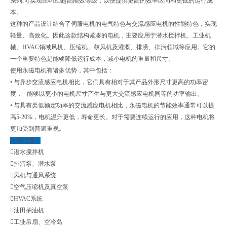
系列,可实现IE4/IE5超高能效等级，以便提供更高的效率区间和更低的运行成
本。
这种的产品设计结合了伺服电机的电气特色与交流感应电机的性能特色，实现
轻量、高效化。因此这款结构紧凑的电机，主要应用于潜水搅拌机、工业机
械、HVAC领域风机、压缩机、鼓风机及灌溉、排涝、排污领域等应用。它的
一个重要特色是能够降低运行成本，减小电机的重量和尺寸。
使用永磁电机有诸多优势，其中包括：
• 与异步交流感应电机相比，它们具有相对于其产品外形尺寸更高的功率密
度， 能够以更小的电机尺寸产生与更大交流感应电机同等的功率输出。
• 与具有类似额定功率的交流感应电机相比，永磁电机的节能效率通常可以提
高5-20%，电机温升更低，寿命更长。对于需要连续运行的应用，这种电机将
更加受到普遍重视。
应用范围：
潜水搅拌机
排污泵、潜水泵
风机与通风系统
空气压缩机及真空泵
HVAC系统
油田抽油机
工业吊扇、空冷岛