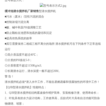
型号表达方式：
缓冲池潜水搅拌机厂家销售
型潜水搅拌机
■污水（废水）/活性污泥的混合
■控制浓缩污泥分离
■酸、碱中和及PH值调整工艺
■防止颗粒在池壁和池底的凝结和沉淀
■提高传热系统的效率
■其它需要保持二相或三相不离分的场所 潜水搅拌机可在下列条件下正常连续
运行
◎高介质温度不超过40℃；
◎介质的PH值在5-9；
◎介质密度不超过1150Kg/m3;
◎长期潜水运行，潜水深度一般不超过20M。
警 告！
潜水搅拌机必须*潜入水中工作，不能在易燃易爆和强腐蚀性的环境中工作！
【QJB型潜水搅拌机】性能特点：
1、QJB型潜水搅拌机结构紧凑操作维护简单、安装检修方便、使用寿命长；
2、叶轮具有的水力设计结构，工作效率高，后掠式叶片具有自洁功能可防杂
物缠绕、堵塞；