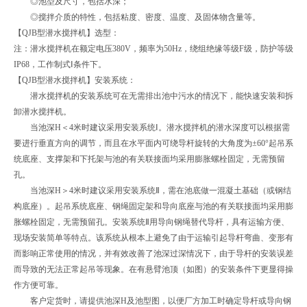
◎池型及尺寸，包括水深；
◎搅拌介质的特性，包括粘度、密度、温度、及固体物含量等。
【QJB型潜水搅拌机】选型：
注：潜水搅拌机在额定电压380V，频率为50Hz，绕组绝缘等级F级，防护等级
IP68，工作制式Ⅰ条件下。
【QJB型潜水搅拌机】安装系统：
潜水搅拌机的安装系统可在无需排出池中污水的情况下，能快速安装和拆
卸潜水搅拌机。
当池深H＜4米时建议采用安装系统Ⅰ。潜水搅拌机的潜水深度可以根据需
要进行垂直方向的调节，而且在水平面内可绕导杆旋转的大角度为±60°起吊系
统底座、支撑架和下托架与池的有关联接面均采用膨胀螺栓固定，无需预留
孔。
当池深H＞4米时建议采用安装系统Ⅱ，需在池底做一混凝土基础（或钢结
构底座）。起吊系统底座、钢绳固定架和导向底座与池的有关联接面均采用膨
胀螺栓固定，无需预留孔。安装系统Ⅱ用导向钢绳替代导杆，具有运输方便、
现场安装简单等特点。该系统从根本上避免了由于运输引起导杆弯曲、变形有
而影响正常使用的情况，并有效改善了池深过深情况下，由于导杆的安装误差
而导致的无法正常起吊等现象。在有悬臂池顶（如图）的安装条件下更显得操
作方便可靠。
客户定货时，请提供池深H及池型图，以便厂方加工时确定导杆或导向钢