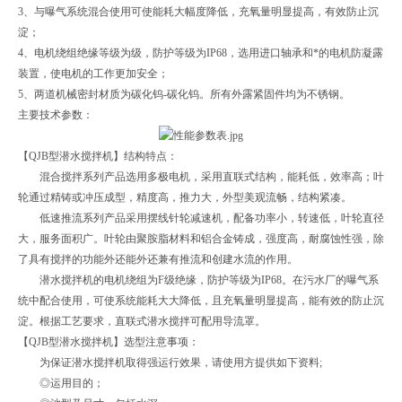
3、与曝气系统混合使用可使能耗大幅度降低，充氧量明显提高，有效防止沉
淀；
4、电机绕组绝缘等级为级，防护等级为IP68，选用进口轴承和*的电机防凝露
装置，使电机的工作更加安全；
5、两道机械密封材质为碳化钨-碳化钨。所有外露紧固件均为不锈钢。
主要技术参数：
【QJB型潜水搅拌机】结构特点：
混合搅拌系列产品选用多极电机，采用直联式结构，能耗低，效率高；叶
轮通过精铸或冲压成型，精度高，推力大，外型美观流畅，结构紧凑。
低速推流系列产品采用摆线针轮减速机，配备功率小，转速低，叶轮直径
大，服务面积广。叶轮由聚胺脂材料和铝合金铸成，强度高，耐腐蚀性强，除
了具有搅拌的功能外还能外还兼有推流和创建水流的作用。
潜水搅拌机的电机绕组为F级绝缘，防护等级为IP68。在污水厂的曝气系
统中配合使用，可使系统能耗大大降低，且充氧量明显提高，能有效的防止沉
淀。根据工艺要求，直联式潜水搅拌可配用导流罩。
【QJB型潜水搅拌机】选型注意事项：
为保证潜水搅拌机取得强运行效果，请使用方提供如下资料;
◎运用目的；