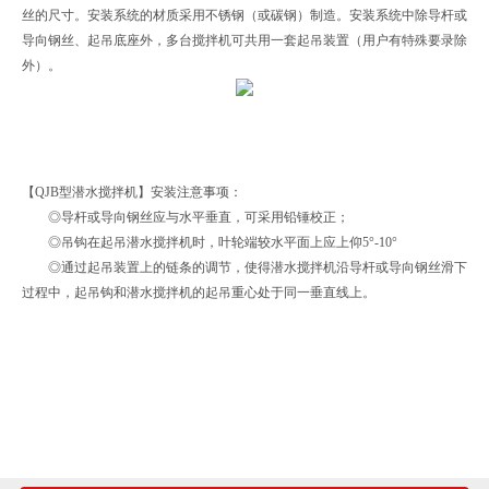
丝的尺寸。安装系统的材质采用不锈钢（或碳钢）制造。安装系统中除导杆或
导向钢丝、起吊底座外，多台搅拌机可共用一套起吊装置（用户有特殊要录除
外）。
【QJB型潜水搅拌机】安装注意事项：
◎导杆或导向钢丝应与水平垂直，可采用铅锤校正；
◎吊钩在起吊潜水搅拌机时，叶轮端较水平面上应上仰5°-10°
◎通过起吊装置上的链条的调节，使得潜水搅拌机沿导杆或导向钢丝滑下
过程中，起吊钩和潜水搅拌机的起吊重心处于同一垂直线上。