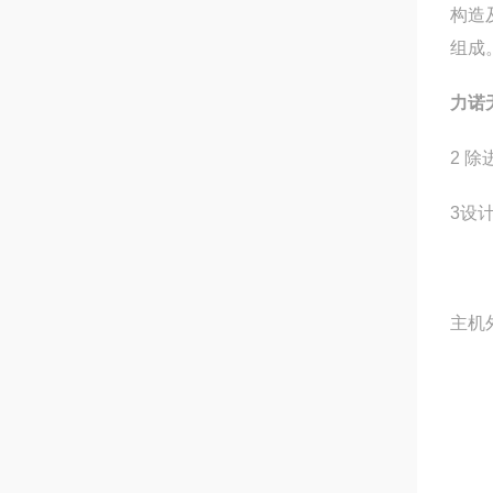
构造
组成
力诺
2 
3设
主机