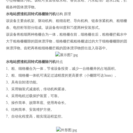
小型格栅除污机。该机可安置在取水站、各类泵站、污水处理厂进水口处，拦
截各种固体漂浮物。
水电站捞渣机回转式格栅除污机
结构 原理
该设备主要由机架、驱动机构、粗细齿耙、导向机构、链条张紧机构、粗细栅
条、电控柜等部分组成。该设备有60度和75度两种安装形式。
该设备将粗细两种格栅合为一体，粗格栅在前，细格栅在后，粗格栅拦截水中
大于粗格栅栅隙的固体漂浮物，细格栅拦截粗格栅滤过的大于细格栅栅隙的固
体漂浮物。齿耙再将粗细格栅拦截的固体漂浮物捞出送入容器中。
水电站捞渣机回转式格栅除污机
特点
1、粗、细格栅合为一体，节省设备投资，减少一台格栅井的占地面积。
2、粗、细格栅一体机可满足过滤精度的更高要求（小栅隙可达3mm）。
3、具有自卸渣功能。
3、采用轴装式减速机，传动机构紧凑。
4、采用电机过载保护装置，可靠。
5、操作简单、故障率底、使用寿命长。
6、结构简单、安装维护方便。
7、自动化程度高，能实现远程监控。