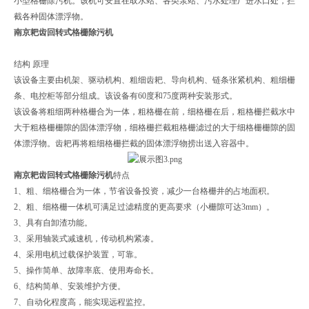
小型格栅除污机。该机可安置在取水站、各类泵站、污水处理厂进水口处，拦
截各种固体漂浮物。
南京耙齿回转式格栅除污机
结构 原理
该设备主要由机架、驱动机构、粗细齿耙、导向机构、链条张紧机构、粗细栅
条、电控柜等部分组成。该设备有60度和75度两种安装形式。
该设备将粗细两种格栅合为一体，粗格栅在前，细格栅在后，粗格栅拦截水中
大于粗格栅栅隙的固体漂浮物，细格栅拦截粗格栅滤过的大于细格栅栅隙的固
体漂浮物。齿耙再将粗细格栅拦截的固体漂浮物捞出送入容器中。
南京耙齿回转式格栅除污机
特点
1、粗、细格栅合为一体，节省设备投资，减少一台格栅井的占地面积。
2、粗、细格栅一体机可满足过滤精度的更高要求（小栅隙可达3mm）。
3、具有自卸渣功能。
3、采用轴装式减速机，传动机构紧凑。
4、采用电机过载保护装置，可靠。
5、操作简单、故障率底、使用寿命长。
6、结构简单、安装维护方便。
7、自动化程度高，能实现远程监控。