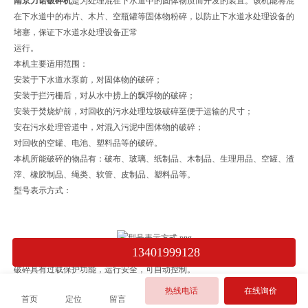
南京力诺破碎机
是为处理混在下水道中的固体物质而开发的装置。该机能将混
在下水道中的布片、木片、空瓶罐等固体物粉碎，以防止下水道水处理设备的
堵塞，保证下水道水处理设备正常
运行。
本机主要适用范围：
安装于下水道水泵前，对固体物的破碎；
安装于拦污栅后，对从水中捞上的飘浮物的破碎；
安装于焚烧炉前，对回收的污水处理垃圾破碎至便于运输的尺寸；
安在污水处理管道中，对混入污泥中固体物的破碎；
对回收的空罐、电池、塑料品等的破碎。
本机所能破碎的物品有：破布、玻璃、纸制品、木制品、生理用品、空罐、渣
滓、橡胶制品、绳类、软管、皮制品、塑料品等。
型号表示方式：
13401999128
在水中进行破碎处理，既能保护水处理设备，又可避免臭气外泄，保护环境。
破碎具有过载保护功能，运行安全，可自动控制。
具有自动清洗功能。
热线电话
在线询价
首页
定位
留言