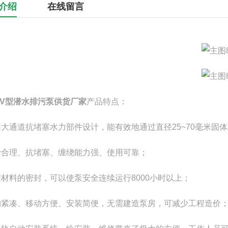
介绍
在线留言
/AV型潜水排污泵供货厂家
产品特点：
用大通道抗堵塞水力部件设计，能有效地通过直径25~70毫米固
计合理、抗堵塞、缠绕能力强、使用可靠；
用材料的密封，可以使泵安全连续运行8000小时以上；
构紧凑、移动方便、安装简便，无需建造泵房，可减少工程造价