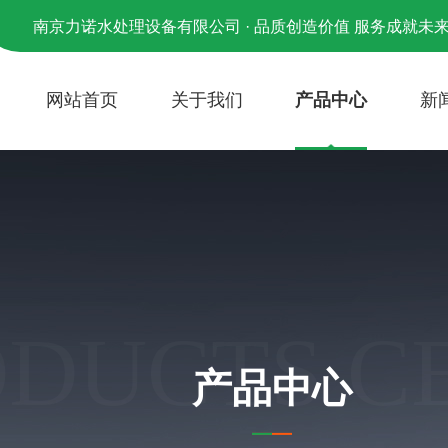
南京力诺水处理设备有限公司 · 品质创造价值 服务成就未
网站首页
关于我们
产品中心
新
ODUCTS C
产品中心