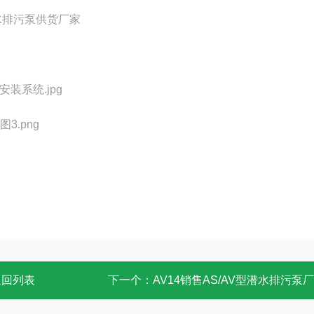
返回列表
下一个：
AV14销售AS/AV型潜水排污泵