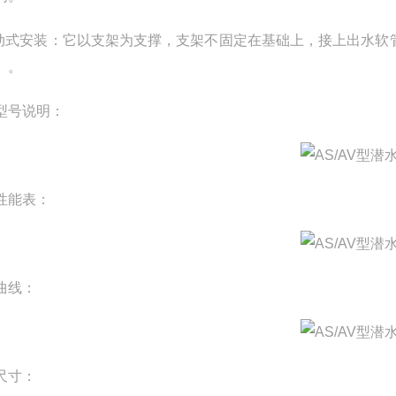
移动式安装：它以支架为支撑，支架不固定在基础上，接上出水软
）。
型号说明：
性能表：
曲线：
尺寸：