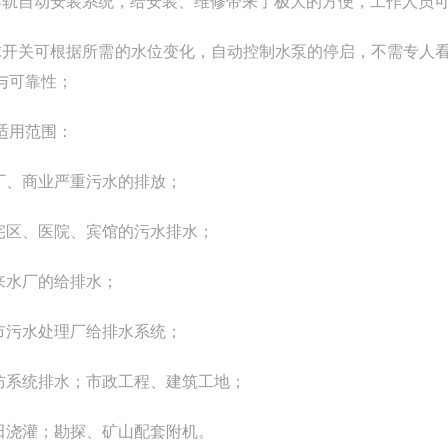
导轨自动安装系统，给安装、维修带来了极大的方便，工作人员
球开关可根据所需的水位变化，自动控制水泵的停启，不需专人
与可靠性；
适用范围：
工厂、商业严重污水的排放；
住宅区、医院、宾馆的污水排水；
自来水厂的给排水；
城市污水处理厂给排水系统；
人防系统排水；市政工程、建筑工地；
农田浇灌；勘探、矿山配套附机。