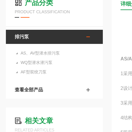
产品分类
详细
PRODUCT CLASSIFICATION
排污泵
AS、AV型潜水排污泵
AS
WQ型潜水潜污泵
AF型双绞刀泵
1采
2设
查看全部产品
3采
4结
相关文章
RELATED ARTICLES