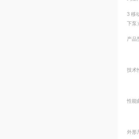
3 
下泵
产品
技术
性能
外形