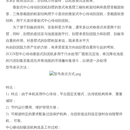
水从扩散筒流出后，沿切线方向旋转，以此改善沉淀效果。
垂架式中心传动刮泥机刮臂的形式有悬臂三棱柱桁架结构和悬臂变截面矩
形，三角形截面的桁架结构用于小直径的垂架式中心传动刮泥机；变截面矩形
结构，用于大直径垂架式中心传动刮泥机。
为了便于刮板的排列、安装和受力平衡，通常多以对称形式布置两个刮
臂，同时，刮臂的底弦应与池底坡面平行。刮臂承受刮泥阻力和刮臂、刮板等
自重的作用。对悬臂式的刮臂桁架来说，既承受水平方
向由刮泥阻力所产生的力矩，有承受竖直方向由刮臂自重所引起的弯矩。
ZCGN型中心传动垂架式刮泥机多用于污水处理厂圆形沉淀池，将沉降在池底
的污泥刮集至集泥坑并将池面的浮渣撇向集渣斗，以便进一步处理
型号表示方法：
特点：
1）特点：由于本机采用中心传动，平台固定支墩式，比传统机构简单、重量
减轻；
2）节约运行费用、维护管理方便；
3）可根据特定的要求配备过扭保护机构，当扭矩值达到设定值时自动报警停
机， 可靠。
中心驱动刮吸泥机构造及工作过程：