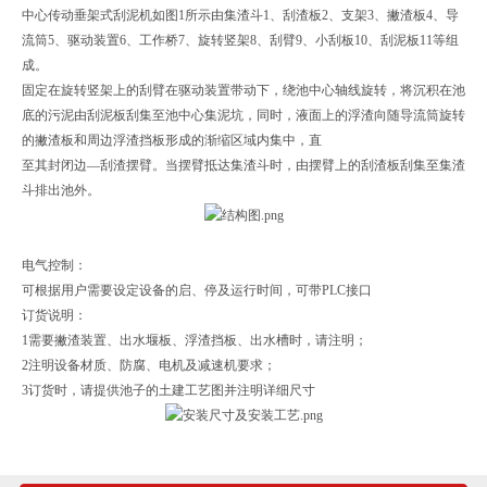
中心传动垂架式刮泥机如图1所示由集渣斗1、刮渣板2、支架3、撇渣板4、导
流筒5、驱动装置6、工作桥7、旋转竖架8、刮臂9、小刮板10、刮泥板11等组
成。
固定在旋转竖架上的刮臂在驱动装置带动下，绕池中心轴线旋转，将沉积在池
底的污泥由刮泥板刮集至池中心集泥坑，同时，液面上的浮渣向随导流筒旋转
的撇渣板和周边浮渣挡板形成的渐缩区域内集中，直
至其封闭边—刮渣摆臂。当摆臂抵达集渣斗时，由摆臂上的刮渣板刮集至集渣
斗排出池外。
电气控制：
可根据用户需要设定设备的启、停及运行时间，可带PLC接口
订货说明：
1需要撇渣装置、出水堰板、浮渣挡板、出水槽时，请注明；
2注明设备材质、防腐、电机及减速机要求；
3订货时，请提供池子的土建工艺图并注明详细尺寸