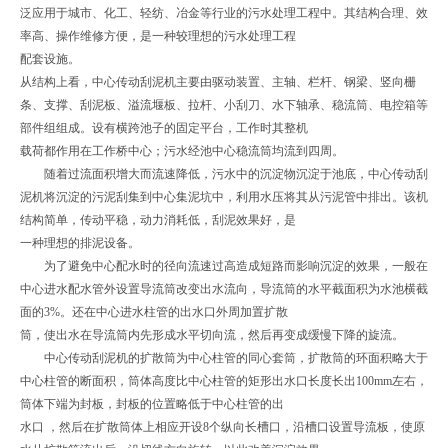
泛应用于城市、化工、轻纺、冶金等行业的污水处理工程中。其结构合理、效
率高、操作维修方便，是一种较理想的污水处理工程
配套设施。
从结构上看，中心传动刮泥机主要由驱动装置、主轴、栏杆、钢梁、竖向栅
条、支撑、刮泥板、溢流堰板、拉杆、小刮刀、水下轴承、稳流筒、电控箱等
部件组组成。设有横跨池子的固定平台，工作时其整机
载荷都作用在工作桥中心；污水经池中心稳流筒均流到四周。
随着过流面积增大而流速降低，污水中的沉淀物沉淀于池底，中心传动刮
泥机将沉淀的污泥刮集到中心集泥坑中，利用水压将其从污泥管中排出。该机
结构简单，传动平稳，动力消耗低，刮泥效果好，是
一种理想的排泥设备。
为了避免中心配水时的径向流速过高造成短路而影响沉淀的效果，一般在
中心进水配水管外设置导流筒改变出水流向，导流筒的水平截面积为水池横截
面的3%。还在中心进水柱管的出水口外周加置扩散
筒，使出水在导流筒内先形成水平切向流，然后再变成缓慢下降的旋流。
中心传动刮泥机的扩散筒为中心柱管的同心套筒，扩散筒的环面积略大于
中心柱管的断面积，筒体高度比中心柱管的矩形出水口长度长出100mm左右，
筒体下端为封板，封板的位置略低于中心柱管的出
水口 ，然后在扩散筒体上相应开设8个纵向长槽口，沿槽口设置导流板，使原