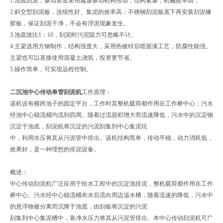
1.池底刮泥，驱动装置采用减速驱动机构传动，结构紧凑，机械效率高；
2.斜交型刮泥板，连续性好、集泥的效率高；不锈钢刮泥板底下再安装刮泥橡
胶板，保证刮泥干净，不会有浮泥现象发生。
3.池底坡比1：10，刮泥时污泥阻力可忽略不计。
4.主梁选用方钢制作，结构强度大，采用热镀锌后喷面漆工艺，防腐性能强。
主梁也可以直接使用混凝土浇筑，投资更节省。
5.操作简单，可实现远程控制。
二沉池中心传动单管刮泥机
工作原理：
该机设有横跨池子的固定平台，工作时其整机载荷都作用在工作桥中心；污水
经池中心稳流桶均流到四周。随着过流面积增大而流速降低，污水中的沉淀物
沉淀于池底，刮泥机将沉淀的污泥刮集到中心集泥坑
中，利用水压将其从污泥管中排出。该机结构简单，传动平稳，动力消耗低，
效果好，是一种理想的排泥设备。
概述：
中心传动刮泥机广泛应用于给水工程中的沉淀池排泥，整机载荷都作用在工作
桥中心。污水经中心稳流桶布水后流向周边溢水槽，随着流速的降低，污水中
的悬浮物被分离而沉降于池底，由刮板将沉淀的污泥
刮集到中心集泥槽中，靠净水压力将其从污泥管排出。本中心传动刮泥机可广