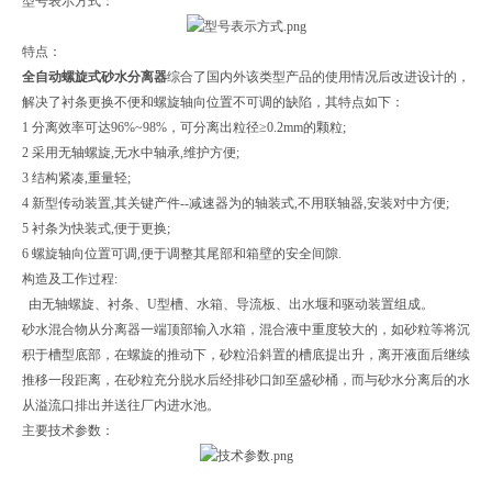
型号表示方式：
特点：
全自动螺旋式砂水分离器
综合了国内外该类型产品的使用情况后改进设计的，
解决了衬条更换不便和螺旋轴向位置不可调的缺陷，其特点如下：
1 分离效率可达96%~98%，可分离出粒径≥0.2mm的颗粒;
2 采用无轴螺旋,无水中轴承,维护方便;
3 结构紧凑,重量轻;
4 新型传动装置,其关键产件--减速器为的轴装式,不用联轴器,安装对中方便;
5 衬条为快装式,便于更换;
6 螺旋轴向位置可调,便于调整其尾部和箱壁的安全间隙.
构造及工作过程:
由无轴螺旋、衬条、U型槽、水箱、导流板、出水堰和驱动装置组成。
砂水混合物从分离器一端顶部输入水箱，混合液中重度较大的，如砂粒等将沉
积于槽型底部，在螺旋的推动下，砂粒沿斜置的槽底提出升，离开液面后继续
推移一段距离，在砂粒充分脱水后经排砂口卸至盛砂桶，而与砂水分离后的水
从溢流口排出并送往厂内进水池。
主要技术参数：