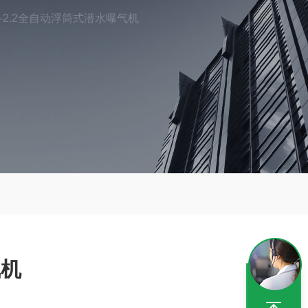
B-2.2全自动浮筒式潜水曝气机
气机