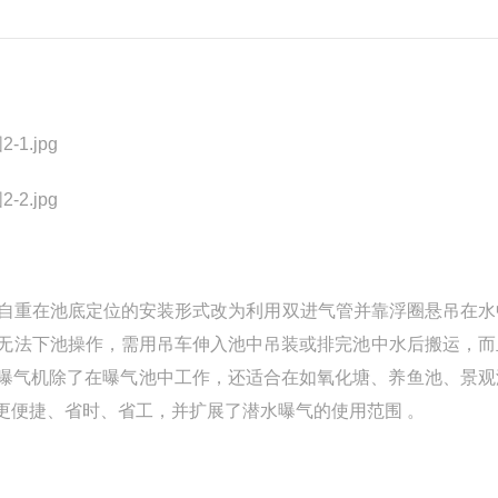
靠自重在池底定位的安装形式改为利用双进气管并靠浮圈悬吊在水
员无法下池操作，需用吊车伸入池中吊装或排完池中水后搬运，而
型曝气机除了在曝气池中工作，还适合在如氧化塘、养鱼池、景观
更便捷、省时、省工，并扩展了潜水曝气的使用范围 。