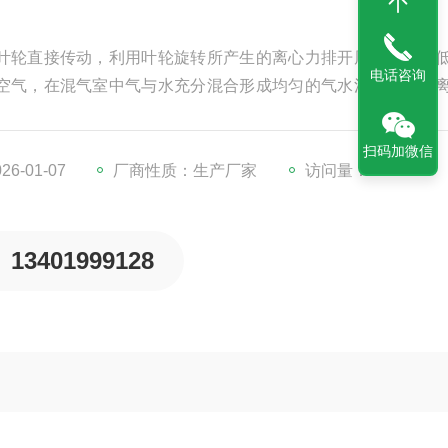
叶轮直接传动，利用叶轮旋转所产生的离心力排开周围水形成
电话咨询
空气，在混气室中气与水充分混合形成均匀的气水混合液，在
效的水流循环，使空气被剪切成大量的微小气泡。极大提高了
氧溶于水中，使得该机动力效率优于其它种类的曝气机。
扫码加微信
6-01-07
厂商性质：生产厂家
访问量：2593
13401999128