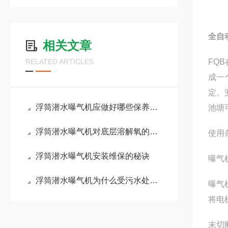
全自
相关文章
RELATED ARTICLES
FQ
成一
定。
浮筒潜水曝气机应做好哪些保养工作？
池塘
浮筒潜水曝气机对底层溶解氧的提升作用
使用
浮筒潜水曝气机安装维保的秘诀
曝气
浮筒潜水曝气机为什么受污水处理青睐
曝气
将电
末切