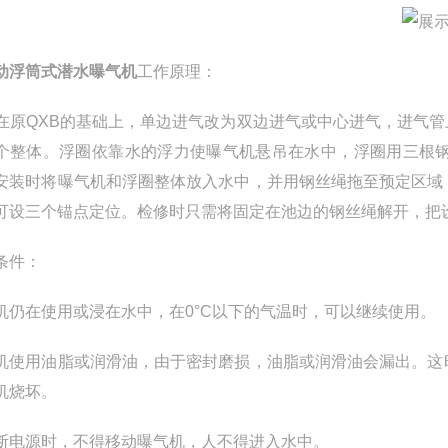
动浮筒式潜水曝气机
工作原理：
B在原QXB的基础上，单边进气改为双边进气或中心进气，进气
个整体。浮圈依靠水的浮力使曝气机悬吊在水中，浮圈用三根
安装时将曝气机和浮圈整体放入水中，并用钢丝绳拖至预定区域
可设三个锚点定位。检修时只需将固定在池边的钢丝绳解开，把
条件：
机仍在使用或浸在水中，在0°C以下的气温时，可以继续使用。
机使用油脂或润滑油，由于密封磨损，油脂或润滑油会漏出。这
机烧坏。
断电源时，不得移动曝气机，人不得进入水中。