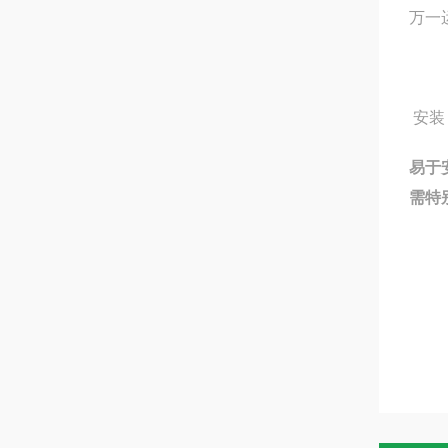
万一
安装
易于
需特