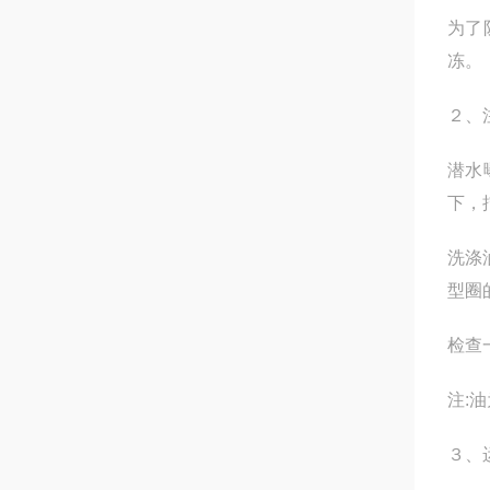
为了
冻。
２、
潜水
下，
洗涤
型圈
检查
注:
３、