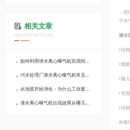
，使
于水
相关文章
RELATED ARTICLES
潜水
l 
如何利用潜水离心曝气机实现间歇曝气与精准溶氧控制？
l 
污水处理厂潜水离心曝气机常见故障及排查手册
l 
从池底开始净化：为什么工业废水池更需要潜水离心曝气机
l 
潜水离心曝气机出现故障从哪几步分析
l 
外形