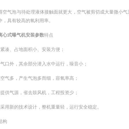
得空气泡与待处理液体接触面就更大，空气被剪切成大量微小气
中，具有较高的氧利用率。
离心式曝气机安装参数
特点
结构紧凑、占地面积小、安装方便；
除吸气口外，其余部分潜入水中运行，噪音小；
吸入空气多，产生气泡多而细，容氧率高；
无需提供气源，省去鼓风机，工程投资少；
结构采用新的技术设计，整机重量轻，运行安全稳定。
结构