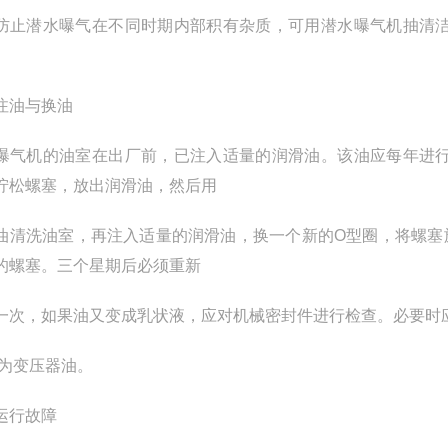
防止潜水曝气在不同时期内部积有杂质，可用潜水曝气机抽清
注油与换油
曝气机的油室在出厂前，已注入适量的润滑油。该油应每年进
拧松螺塞，放出润滑油，然后用
油清洗油室，再注入适量的润滑油，换一个新的Ο型圈，将螺塞
的螺塞。三个星期后必须重新
一次，如果油又变成乳状液，应对机械密封件进行检查。必要时应
油为变压器油。
运行故障