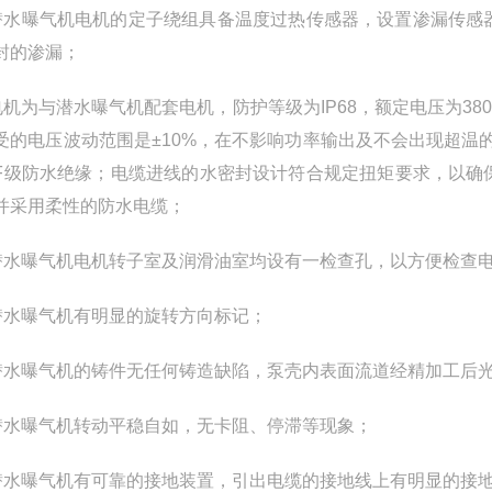
. 潜水曝气机电机的定子绕组具备温度过热传感器，设置渗漏传
封的渗漏；
. 电机为与潜水曝气机配套电机，防护等级为IP68，额定电压为38
受的电压波动范围是±10%，在不影响功率输出及不会出现超温的
F级防水绝缘；电缆进线的水密封设计符合规定扭矩要求，以确
并采用柔性的防水电缆；
. 潜水曝气机电机转子室及润滑油室均设有一检查孔，以方便检查
. 潜水曝气机有明显的旋转方向标记；
. 潜水曝气机的铸件无任何铸造缺陷，泵壳内表面流道经精加工
. 潜水曝气机转动平稳自如，无卡阻、停滞等现象；
. 潜水曝气机有可靠的接地装置，引出电缆的接地线上有明显的