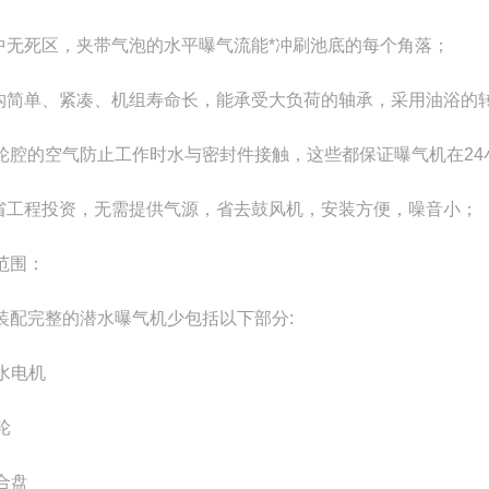
池中无死区，夹带气泡的水平曝气流能*冲刷池底的每个角落；
结构简单、紧凑、机组寿命长，能承受大负荷的轴承，采用油浴的
轮腔的空气防止工作时水与密封件接触，这些都保证曝气机在24
节省工程投资，无需提供气源，省去鼓风机，安装方便，噪音小；
范围：
装配完整的潜水曝气机少包括以下部分:
潜水电机
叶轮
混合盘