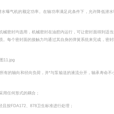
不超过潜水曝气机的额定功率。在轴功率满足此条件下，允许降低潜
，机械密封均选用，机械密封在油腔内运行，可让密封面得到适当
质。每个密封面的接触力均通过其自身的弹簧系统来完成，密封
所有的轴向和径向负荷，并*与泵输送的液流分开，轴承寿命不小
，不采用任何形式的耦合；
烃且按FDA172、878卫生标准进行处理；