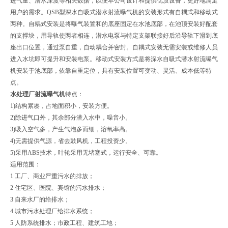
进气量、潜水深度等相关数据，以便本公司设计和提供优质设备，更好地满足
用户的需求。QSB型深水自吸式潜水射流曝气机的安装形式有自耦式和移动式
两种。自耦式安装是将曝气装置和的底座固定在水池底部，在池顶安装好配套
的支撑块，用导轨使两者相连，潜水电泵与特定支架联接好后沿导轨下滑到底
座出口位置，通过泵自重，自动耦合并密封。自耦式安装无需安装或维修人员
进入水坑即可提升和安装电泵。移动式安装方式是将深水自吸式潜水射流曝气
机安装于池底部，依靠自重定位，具有安装位置可变动、灵活、成本低等特
点。
水处理厂射流曝气机
特点：
1)结构紧凑，占地面积小，安装方便。
2)除进气口外，其余部分潜入水中，噪音小。
3)吸入空气多，产生气泡多而细，溶氧率高。
4)无需提供气源，省去鼓风机，工程投资少。
5)采用ABS技术，叶轮采用无堵塞式，运行安全、可靠。
适用范围：
1 工厂、商业严重污水的排放；
2 住宅区、医院、宾馆的污水排水；
3 自来水厂的给排水；
4 城市污水处理厂给排水系统；
5 人防系统排水；市政工程、建筑工地；