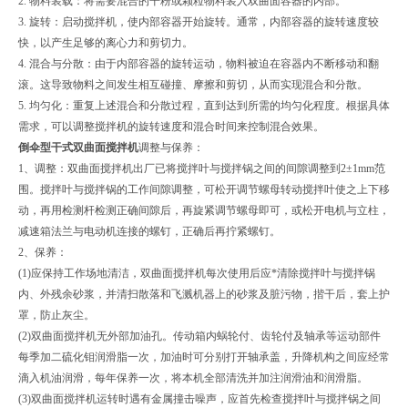
2. 物料装载：将需要混合的干粉或颗粒物料装入双曲面容器的内部。
3. 旋转：启动搅拌机，使内部容器开始旋转。通常，内部容器的旋转速度较
快，以产生足够的离心力和剪切力。
4. 混合与分散：由于内部容器的旋转运动，物料被迫在容器内不断移动和翻
滚。这导致物料之间发生相互碰撞、摩擦和剪切，从而实现混合和分散。
5. 均匀化：重复上述混合和分散过程，直到达到所需的均匀化程度。根据具体
需求，可以调整搅拌机的旋转速度和混合时间来控制混合效果。
倒伞型干式双曲面搅拌机
调整与保养：
1、调整：双曲面搅拌机出厂已将搅拌叶与搅拌锅之间的间隙调整到2±1mm范
围。搅拌叶与搅拌锅的工作间隙调整，可松开调节螺母转动搅拌叶使之上下移
动，再用检测杆检测正确间隙后，再旋紧调节螺母即可，或松开电机与立柱，
减速箱法兰与电动机连接的螺钉，正确后再拧紧螺钉。
2、保养：
(1)应保持工作场地清洁，双曲面搅拌机每次使用后应*清除搅拌叶与搅拌锅
内、外残余砂浆，并清扫散落和飞溅机器上的砂浆及脏污物，揩干后，套上护
罩，防止灰尘。
(2)双曲面搅拌机无外部加油孔。传动箱内蜗轮付、齿轮付及轴承等运动部件
每季加二硫化钼润滑脂一次，加油时可分别打开轴承盖，升降机构之间应经常
滴入机油润滑，每年保养一次，将本机全部清洗并加注润滑油和润滑脂。
(3)双曲面搅拌机运转时遇有金属撞击噪声，应首先检查搅拌叶与搅拌锅之间