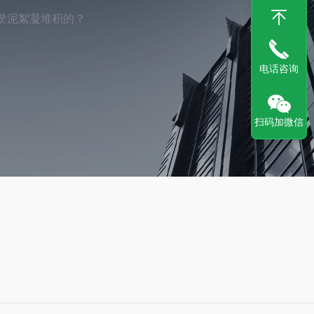
淤泥絮凝堆积的？
电话咨询
扫码加微信