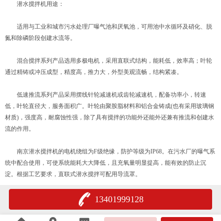
潜水搅拌机用途：
适用与工业和城市污水处理厂曝气池和厌氧池，可用池中水循环及硝化、脱
氮和除磷阶段创建水流等。
混合搅拌系列产品选用多极电机，采用直联式结构，能耗低，效率高；叶轮
通过精铸或冲压成型，精度高，推力大，外型美观流畅，结构紧凑。
低速推流系列产品采用摆线针轮减速机或齿轮减速机，配备功率小，转速
低，叶轮直径大，服务面积广。叶轮由聚胺脂材料和铝合金铸成(也有采用玻璃钢
材质)，强度高，耐腐蚀性强，除了具有搅拌的功能外还能外还兼有推流和创建水
流的作用。
南京潜水搅拌机的电机绕组为F级绝缘，防护等级为IP68。在污水厂的曝气系
统中配合使用，可使系统能耗大大降低，且充氧量明显提高，能有效的防止沉
淀。根据工艺要求，直联式潜水搅拌可配用导流罩。
13401999128