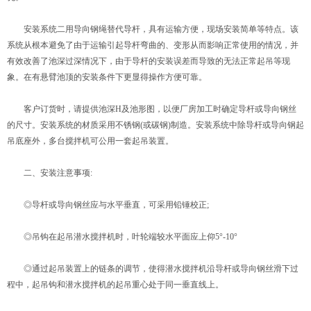
安装系统二用导向钢绳替代导杆，具有运输方便，现场安装简单等特点。该
系统从根本避免了由于运输引起导杆弯曲的、变形从而影响正常使用的情况，并
有效改善了池深过深情况下，由于导杆的安装误差而导致的无法正常起吊等现
象。在有悬臂池顶的安装条件下更显得操作方便可靠。
客户订货时，请提供池深H及池形图，以便厂房加工时确定导杆或导向钢丝
的尺寸。安装系统的材质采用不锈钢(或碳钢)制造。安装系统中除导杆或导向钢起
吊底座外，多台搅拌机可公用一套起吊装置。
二、安装注意事项:
◎导杆或导向钢丝应与水平垂直，可采用铅锤校正;
◎吊钩在起吊潜水搅拌机时，叶轮端较水平面应上仰5°-10°
◎通过起吊装置上的链条的调节，使得潜水搅拌机沿导杆或导向钢丝滑下过
程中，起吊钩和潜水搅拌机的起吊重心处于同一垂直线上。