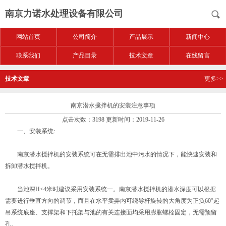
南京力诺水处理设备有限公司
网站首页
公司简介
产品展示
新闻中心
联系我们
产品目录
技术文章
在线留言
技术文章
更多>>
南京潜水搅拌机的安装注意事项
点击次数：3198 更新时间：2019-11-26
一、安装系统:
南京潜水搅拌机的安装系统可在无需排出池中污水的情况下，能快速安装和
拆卸潜水搅拌机。
当池深H<4米时建议采用安装系统一。南京潜水搅拌机的潜水深度可以根据
需要进行垂直方向的调节，而且在水平卖弄内可绕导杆旋转的大角度为正负60°起
吊系统底座、支撑架和下托架与池的有关连接面均采用膨胀螺栓固定，无需预留
孔。