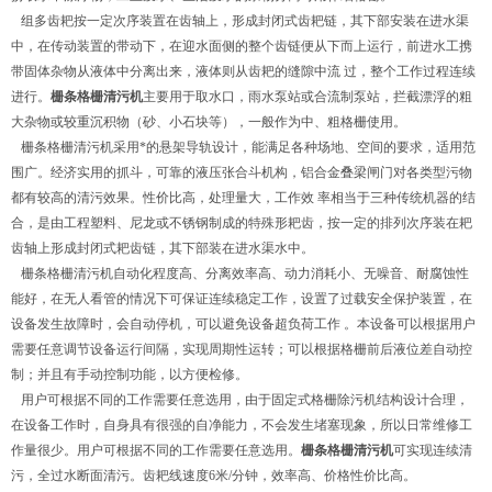
组多齿耙按一定次序装置在齿轴上，形成封闭式齿耙链，其下部安装在进水渠
中，在传动装置的带动下，在迎水面侧的整个齿链便从下而上运行，前进水工携
带固体杂物从液体中分离出来，液体则从齿耙的缝隙中流 过，整个工作过程连续
进行。
栅条格栅清污机
主要用于取水口，雨水泵站或合流制泵站，拦截漂浮的粗
大杂物或较重沉积物（砂、小石块等），一般作为中、粗格栅使用。
栅条格栅清污机采用*的悬架导轨设计，能满足各种场地、空间的要求，适用范
围广。经济实用的抓斗，可靠的液压张合斗机构，铝合金叠梁闸门对各类型污物
都有较高的清污效果。性价比高，处理量大，工作效 率相当于三种传统机器的结
合，是由工程塑料、尼龙或不锈钢制成的特殊形耙齿，按一定的排列次序装在耙
齿轴上形成封闭式耙齿链，其下部装在进水渠水中。
栅条格栅清污机自动化程度高、分离效率高、动力消耗小、无噪音、耐腐蚀性
能好，在无人看管的情况下可保证连续稳定工作，设置了过载安全保护装置，在
设备发生故障时，会自动停机，可以避免设备超负荷工作 。本设备可以根据用户
需要任意调节设备运行间隔，实现周期性运转；可以根据格栅前后液位差自动控
制；并且有手动控制功能，以方便检修。
用户可根据不同的工作需要任意选用，由于固定式格栅除污机结构设计合理，
在设备工作时，自身具有很强的自净能力，不会发生堵塞现象，所以日常维修工
作量很少。用户可根据不同的工作需要任意选用。
栅条格栅清污机
可实现连续清
污，全过水断面清污。齿耙线速度6米/分钟，效率高、价格性价比高。