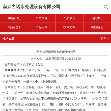
南京力诺水处理设备有限公司
网站首页
公司简介
产品展示
新闻中心
联系我们
产品目录
技术文章
在线留言
技术文章
更多>>
栅条格栅清污机结构设计合理
点击次数：3153 更新时间：2018-08-29
栅条格栅清污机结构设计合理
栅条格栅清污机
主要用于水厂、电厂、钢厂等低表取水口、泵站前，特别是泥
沙沉积量较大的场合前进水工设备，拦截并捞取水中漂浮物；工业废水，生活废
水的杂物分离，一般作为中、粗格栅使用。
栅条格栅清污机主要有：机架、栅条、齿耙、提升链、传动系统、水下导轮等
组成。由固定于二侧提升链上的齿耙在传动系统额带动下，从栅后下行，从底部
运行到栅前，从下向上地将水下格栅截面的漂浮物处，卸 入渣车中，达到清污目
的。栅条格栅清污机主要用于水厂、电厂、钢厂等低表取水口、泵站前，拦截并
捞取水中漂浮物；工业废水、生活废水的杂物分离可用作细格栅。